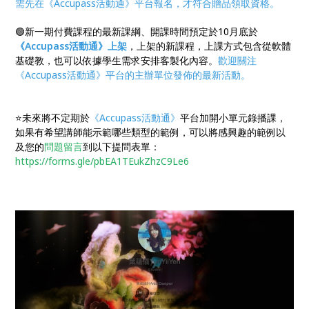
需先在《Accupass活動通》平台報名，才符合贈品領取資格。
🟢新一期付費課程的最新課綱、開課時間預定於10月底於
《Accupass活動通》上架
，上架的新課程，上課方式包含從軟體
基礎教，也可以依據學生需求安排客製化內容。
歡迎關注
《Accupass活動通》平台的主辦單位發佈的最新活動。
⭐未來將不定期於
《Accupass活動通》
平台加開小單元錄播課，
如果有希望講師能示範哪些類型的範例，可以將感興趣的範例以
及您的
問題留言
到以下提問表單：
https://forms.gle/pbEA1TEukZhzC9Le6