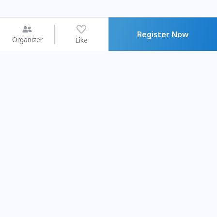
Register Now
Organizer
Like
You may like
2026.08.15 (Sat) - 08.22 (Sat)
2026.08.15 (Sat) - 08.
【親子手作體驗】哈東派對！
「共織宇宙」
比哈皮、東窩蕊
共織宇宙】 七
Taipei City
New Taipei Ci