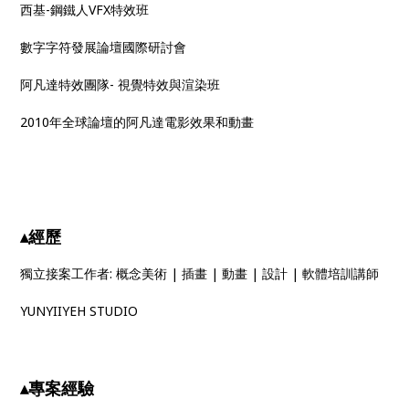
西基-鋼鐵人VFX特效班
數字字符發展論壇國際研討會
阿凡達特效團隊- 視覺特效與渲染班
2010年全球論壇的阿凡達電影效果和動畫
▴經歷
獨立接案工作者: 概念美術 | 插畫 | 動畫 | 設計 | 軟體培訓講師
YUNYIIYEH STUDIO​​
▴專案經驗