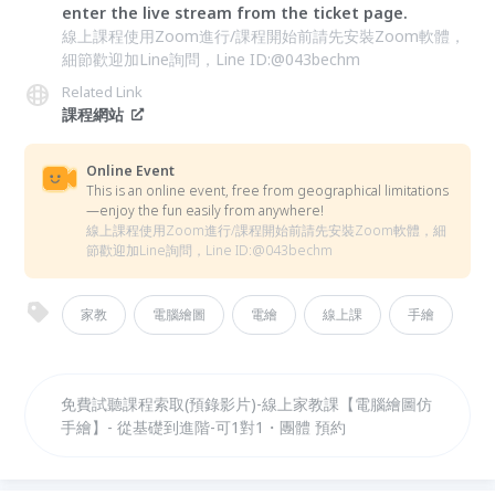
enter the live stream from the ticket page.
線上課程使用Zoom進行/課程開始前請先安裝Zoom軟體，
細節歡迎加Line詢問，Line ID:@043bechm
Related Link
課程網站
Online Event
This is an online event, free from geographical limitations
—enjoy the fun easily from anywhere!
線上課程使用Zoom進行/課程開始前請先安裝Zoom軟體，細
節歡迎加Line詢問，Line ID:@043bechm
家教
電腦繪圖
電繪
線上課
手繪
免費試聽課程索取(預錄影片)-線上家教課【電腦繪圖仿
手繪】- 從基礎到進階-可1對1・團體 預約