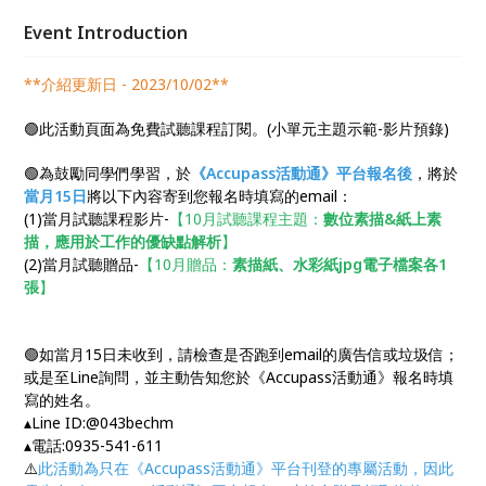
Event Introduction
**介紹更新日 - 2023/10/02**
🟢此活動頁面為免費試聽課程訂閱。(小單元主題示範-影片預錄)
🟢為鼓勵同學們學習，於
《Accupass活動通》平台報名後
，將於
當月15日
將以下內容寄到您報名時填寫的email：
(1)當月試聽課程影片-
【10月試聽課程主題：
數位素描&紙上素
描，應用於工作的優缺點解析
】
(2)當月試聽贈品-
【10月贈品：
素描紙、水彩紙jpg電子檔案各1
張
】
🟢如當月15日未收到，請檢查是否跑到email的廣告信或垃圾信；
或是至Line詢問，並主動告知您於《Accupass活動通》報名時填
寫的姓名。
▴Line ID:@043bechm
▴電話:0935-541-611
⚠️
此活動為只在《Accupass活動通》平台刊登的專屬活動，因此