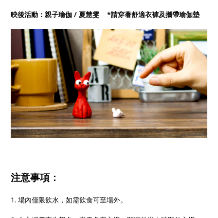
映後活動：親子瑜伽 / 夏慧雯 *請穿著舒適衣褲及攜帶瑜伽墊
注意事項：
1. 場內僅限飲水，如需飲食可至場外。