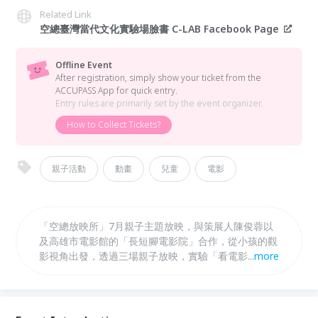
Related Link
空總臺灣當代文化實驗場臉書 C-LAB Facebook Page
Offline Event
After registration, simply show your ticket from the
ACCUPASS App for quick entry.
Entry rules are primarily set by the event organizer.
How to Collect Tickets?
親子活動
動畫
兒童
電影
「空總放映所」7月親子主題放映，與策展人陳俊蓉以
及高雄市電影館的「長短腳電影院」合作，從小孩的觀
影視角出發，透過三場親子放映，實驗「看電影」是不
...
more
是可以活跳跳、強強滾，同時激盪出滿滿的想像力？這
場實驗也對人們的刻板印象拋出質疑：小孩一定只能觀
賞柔軟甜美的內容嗎？大人又能不能真正將小孩視為
「有自我生命經驗及感受的主體」？ 在暑假之初，將