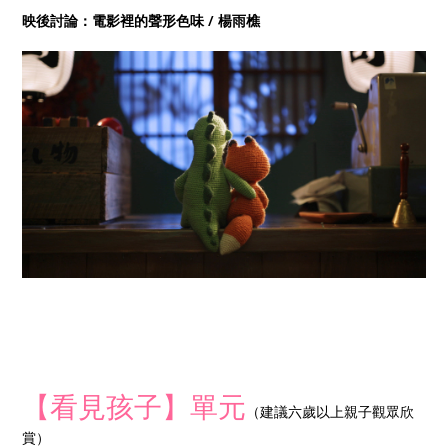
映後討論：電影裡的聲形色味 / 楊雨樵
【看見孩子】單元
（建議六歲以上親子觀眾欣
賞）