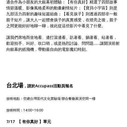
適合作為小朋友的大銀幕初體驗：【有你真好】精選了四部故事
情節溫暖、影像風格柔和的動畫劇情短片；【寶貝小宇宙】則是
九部活力四射的趣味短篇組曲；【看見孩子】則透過四部非一般
親子短片，讓大人一起體會孩子的真實感受，在燈亮之後，親子
之間更能好好地聊一聊，彼此從這些影片中看見了什麼。
讓我們席地而坐地看、邊打滾邊看、趴著看、躺著看、站著看，
歡迎拍手、叫好、吹口哨，或是熱烈討論、問問題……讓開演前射
向銀幕的紙飛機，帶動最自由的電影魔幻時刻。
台北場
，請於Accupass活動頁報名
放映地點：空總台灣當代文化實驗場 聯合餐廳展演空間一樓
放映時間：14:00~16:00
7/17 【 有你真好 】單元