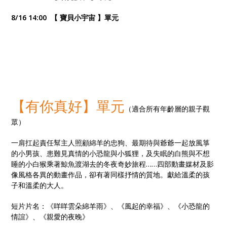
8/16 14:00 【 寶貝小宇宙 】單元
【有你真好】單元
（適合所有年齡層的親子觀
眾）
一肩扛起責任幫主人照顧綿羊的忠狗、最期待與爺爺一起放風箏
的小男孩、患難見真情的小恐龍與小狐狸，及失眠的白熊與不想
睡的小白猴乘著鯨魚渡湖去的冬夜奇妙旅程……四部動畫媒材及影
像風格各異的動畫作品，卻有著同樣抒情的質地。獻給溫柔的孩
子和溫柔的大人。
短片片名：《咩咩雲朵綿羊雨》、《風起的幸福》、《小恐龍的
情誼》、《親愛的夜晚》