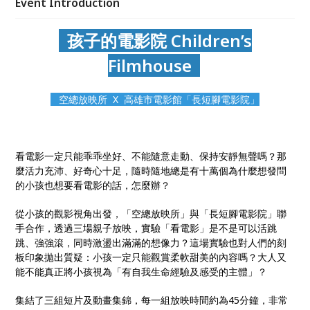
Event Introduction
空總放映所交給孩子們做主，搖身一變成為孩子的電影
院。
孩子的電影院 Children’s
Filmhouse
空總放映所 X 高雄市電影館「長短腳電影院」
看電影一定只能乖乖坐好、不能隨意走動、保持安靜無聲嗎？那
麼活力充沛、好奇心十足，隨時隨地總是有十萬個為什麼想發問
的小孩也想要看電影的話，怎麼辦？
從小孩的觀影視角出發，「空總放映所」與「長短腳電影院」聯
手合作，透過三場親子放映，實驗「看電影」是不是可以活跳
跳、強強滾，同時激盪出滿滿的想像力？這場實驗也對人們的刻
板印象拋出質疑：小孩一定只能觀賞柔軟甜美的內容嗎？大人又
能不能真正將小孩視為「有自我生命經驗及感受的主體」？
集結了三組短片及動畫集錦，每一組放映時間約為45分鐘，非常