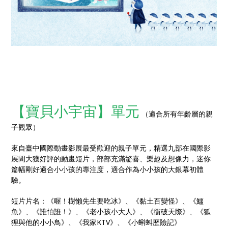
【寶貝小宇宙】單元
（適合所有年齡層的親
子觀眾）
來自臺中國際動畫影展最受歡迎的親子單元，精選九部在國際影
展間大獲好評的動畫短片，部部充滿驚喜、樂趣及想像力，迷你
篇幅剛好適合小小孩的專注度，適合作為小小孩的大銀幕初體
驗。
短片片名：《喔！樹懶先生要吃冰》、《黏土百變怪》、《鱷
魚》、《誰怕誰！》、《老小孩小大人》、《衝破天際》、《狐
狸與他的小小鳥》、《我家KTV》、《小蝌蚪歷險記》