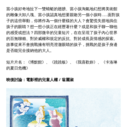
當小孩好奇地扯下一雙蜻蜓的翅膀、當小孩淘氣地幻想將美術館
的雕像大卸八塊、當小孩認真地想要親吻另一個小孩時……面對孩
子的這些舉動，你將作為一個什麼樣的大人？會驚慌失措地摀住
孩子的眼睛？想一想小孩正在經歷著什麼？或是和孩子聊一聊他
的感受或想法？四部微辛的兒童短片，在在呈現了孩子內心世界
的百無聊賴、對於威權和規定的反抗、對於成長及情感的探索。
故事從來不會挑戰擁有明亮澄澈眼睛的孩子，挑戰的是孩子身邊
是否能完全接納他的大人。
短片片名：《博默館》、《蹺蹺板》、《我喜歡妳》、《卡洛琳
的夏日危機》
映後討論：電影裡的兒童人權 / 翁麗淑