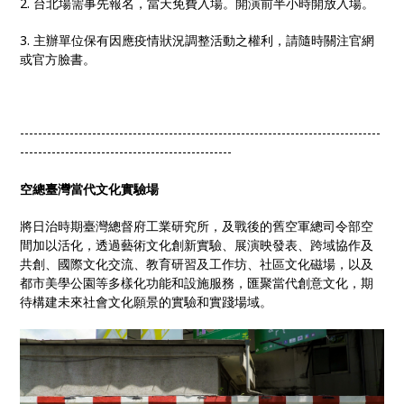
2. 台北場需事先報名，當天免費入場。開演前半小時開放入場。
3. 主辦單位保有因應疫情狀況調整活動之權利，請隨時關注官網
或官方臉書。
--------------------------------------------------------------------------------
-----------------------------------------------
空總臺灣當代文化實驗場
將日治時期臺灣總督府工業研究所，及戰後的舊空軍總司令部空
間加以活化，透過藝術文化創新實驗、展演映發表、跨域協作及
共創、國際文化交流、教育研習及工作坊、社區文化磁場，以及
都市美學公園等多樣化功能和設施服務，匯聚當代創意文化，期
待構建未來社會文化願景的實驗和實踐場域。