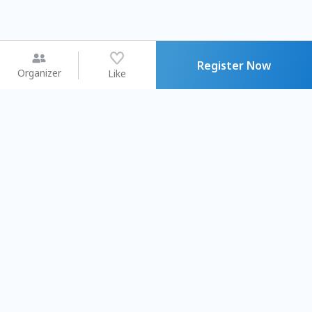
Register Now
Organizer
Like
You may like
2026.08.15 (Sat) - 08.22 (Sat)
2026.08.15 (Sat) - 08.
【親子手作體驗】哈東派對！
「共織宇宙」
比哈皮、東窩蕊
共織宇宙】 七
Taipei City
New Taipei Ci