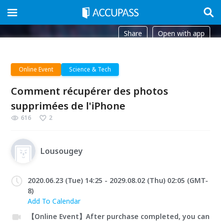
Share
Open with app
Online Event
Science & Tech
Comment récupérer des photos
supprimées de l'iPhone
616
2
Lousougey
2020.06.23 (Tue) 14:25 - 2029.08.02 (Thu) 02:05 (GMT-
8)
Add To Calendar
【Online Event】After purchase completed, you can