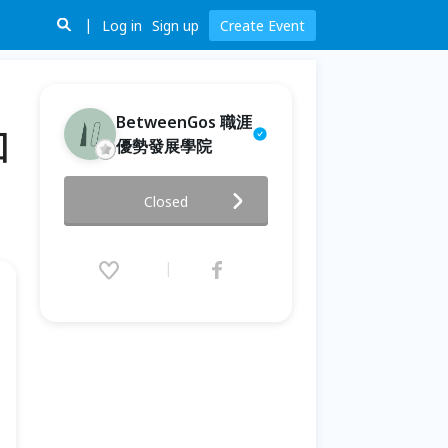
Log in
Sign up
Create Event
BetweenGos 職涯
回
優勢發展學院
BetweenGos職涯探索工作坊｜
Closed
我的職涯2.0，拿回職涯主導權！
2020.05.31 (Sun) 10:00 - 17:00
(GMT+8)